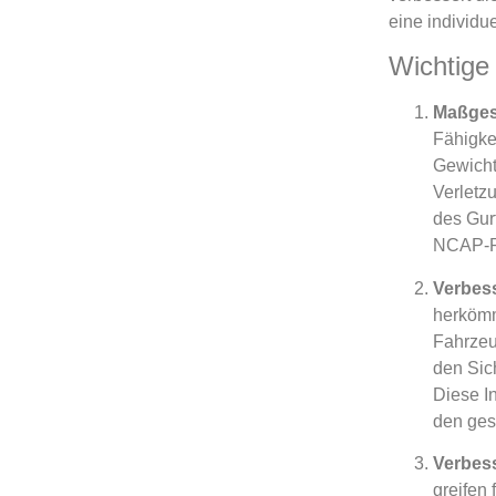
eine individu
Wichtige 
Maßges
Fähigke
Gewicht
Verletzu
des Gur
NCAP-Ro
Verbess
herkömm
Fahrzeu
den Sich
Diese I
den ges
Verbess
greifen 