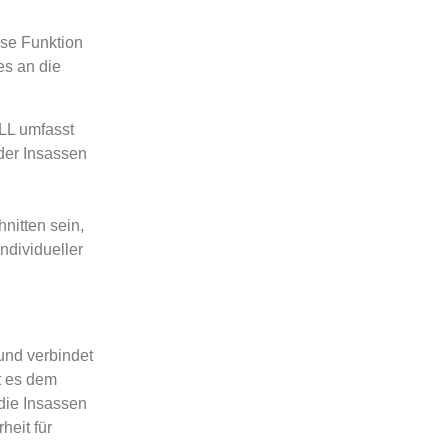
se Funktion
es an die
LL umfasst
der Insassen
nitten sein,
ndividueller
und verbindet
t es dem
 die Insassen
eit für