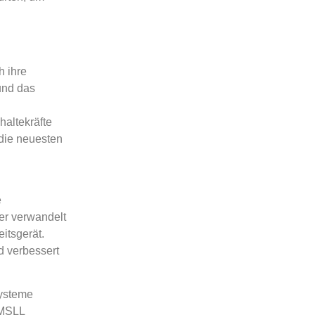
h ihre
und das
haltekräfte
die neuesten
e
er verwandelt
itsgerät.
d verbessert
systeme
r MSLL