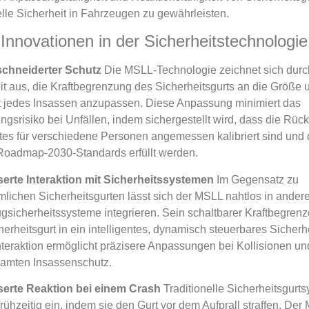
elle Sicherheit in Fahrzeugen zu gewährleisten.
Innovationen in der Sicherheitstechnologie
chneiderter Schutz
Die MSLL-Technologie zeichnet sich durc
it aus, die Kraftbegrenzung des Sicherheitsgurts an die Größe 
 jedes Insassen anzupassen. Diese Anpassung minimiert das
ngsrisiko bei Unfällen, indem sichergestellt wird, dass die Rück
tes für verschiedene Personen angemessen kalibriert sind und 
admap-2030-Standards erfüllt werden.
erte Interaktion mit Sicherheitssystemen
Im Gegensatz zu
lichen Sicherheitsgurten lässt sich der MSLL nahtlos in ander
gsicherheitssysteme integrieren. Sein schaltbarer Kraftbegrenz
erheitsgurt in ein intelligentes, dynamisch steuerbares Sicherhe
nteraktion ermöglicht präzisere Anpassungen bei Kollisionen un
amten Insassenschutz.
erte Reaktion bei einem Crash
Traditionelle Sicherheitsgurt
frühzeitig ein, indem sie den Gurt vor dem Aufprall straffen. De