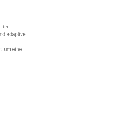
 der
und adaptive
g
t, um eine