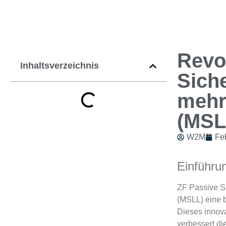
Revo
Inhaltsverzeichnis
Siche
mehr
(MSL
W2M
Fe
Einführu
ZF Passive Sa
(MSLL) eine b
Dieses innova
verbessert di