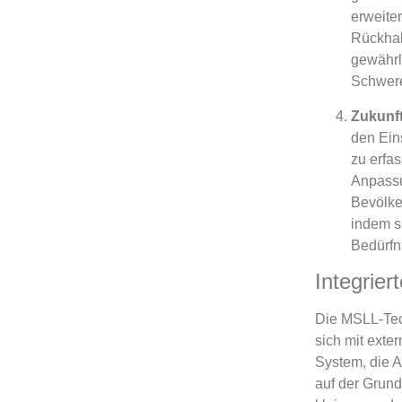
erweite
Rückhal
gewährl
Schwere
Zukunf
den Ein
zu erfa
Anpassu
Bevölke
indem s
Bedürfni
Integrie
Die MSLL-Tech
sich mit exte
System, die A
auf der Grun