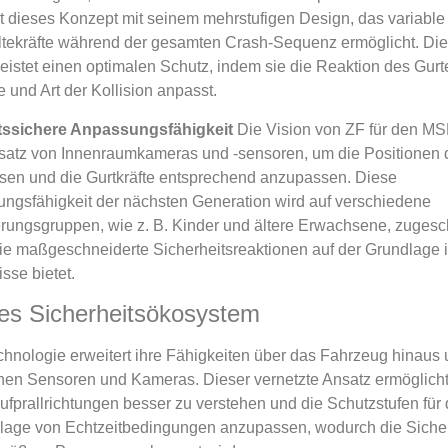
rt dieses Konzept mit seinem mehrstufigen Design, das variable
tekräfte während der gesamten Crash-Sequenz ermöglicht. Die
eistet einen optimalen Schutz, indem sie die Reaktion des Gurt
 und Art der Kollision anpasst.
tssichere Anpassungsfähigkeit
Die Vision von ZF für den MS
satz von Innenraumkameras und -sensoren, um die Positionen 
ssen und die Gurtkräfte entsprechend anzupassen. Diese
ngsfähigkeit der nächsten Generation wird auf verschiedene
rungsgruppen, wie z. B. Kinder und ältere Erwachsene, zugesch
ie maßgeschneiderte Sicherheitsreaktionen auf der Grundlage i
sse bietet.
rtes Sicherheitsökosystem
nologie erweitert ihre Fähigkeiten über das Fahrzeug hinaus 
rnen Sensoren und Kameras. Dieser vernetzte Ansatz ermöglich
ufprallrichtungen besser zu verstehen und die Schutzstufen für
dlage von Echtzeitbedingungen anzupassen, wodurch die Sicherh