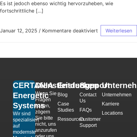
Es ist jedoch ebenso wichtig hervorzuheben, wie
fortschrittliche […]
Januar 12, 2025
/
Kommentare deaktiviert
Weiterlesen
CERTANIA
Dienstleistungen
Entdecken
Support
Unterne
Wenn Sie
Energetic
Blog
Contact
Unternehmen
Fragen
Us
Systems
Case
Karriere
haben,
Studies
FAQs
zögern
Locations
Wir sind
Sie bitte
Ressourcen
Customer
spezialisiert
nicht, uns
Support
auf
anzurufen
modernste
oder uns