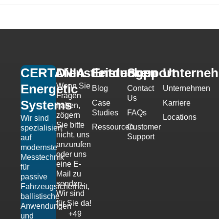
CERTANIA
Dienstleistungen
Entdecken
Support
Unterne
Wenn Sie
Energetic
Blog
Contact
Unternehmen
Fragen
Us
Systems
Case
Karriere
haben,
Studies
FAQs
zögern
Locations
Wir sind
Sie bitte
Ressourcen
Customer
spezialisiert
nicht, uns
Support
auf
anzurufen
modernste
oder uns
Messtechnik
eine E-
für
Mail zu
passive
senden.
Fahrzeugsicherheit,
Wir sind
ballistische
für Sie da!
Anwendungen
+49
und